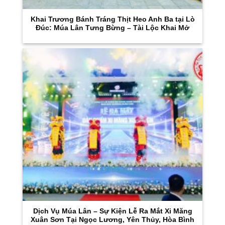
Khai Trương Bánh Tráng Thịt Heo Anh Ba tại Lò
Đúc: Múa Lân Tưng Bừng – Tài Lộc Khai Mở
Dịch Vụ Múa Lân – Sự Kiện Lễ Ra Mắt Xi Măng
Xuân Sơn Tại Ngọc Lương, Yên Thủy, Hòa Bình