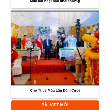
Múa lân hoạt náo khai trương
Cho Thuê Múa Lân Đám Cưới
BÀI VIẾT MỚI