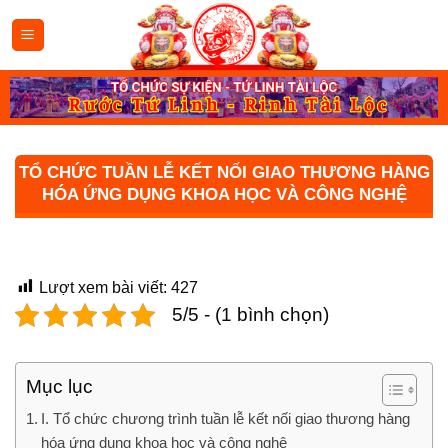
Bỏ
qua
nội
dung
TỔ CHỨC TUẦN LỄ KẾT NỐI GIAO THƯƠNG HÀNG
HÓA ỨNG DỤNG KHOA HỌC VÀ CÔNG NGHỆ
Lượt xem bài viết:
427
5/5 - (1 bình chọn)
Mục lục
I. Tổ chức chương trình tuần lễ kết nối giao thương hàng
hóa ứng dụng khoa học và công nghệ