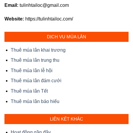
Email:
tulinhtailoc@gmail.com
Website:
https://tulinhtailoc.com/
DỊCH VỤ MÚA LÂN
Thuê múa lân khai trương
Thuê múa lân trung thu
Thuê múa lân lễ hội
Thuê múa lân đám cưới
Thuê múa lân Tết
Thuê múa lân báo hiếu
LIÊN KẾT KHÁC
Hoạt động gần đây